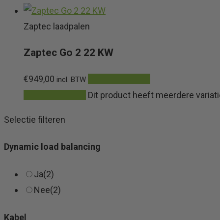
Zaptec laadpalen
Zaptec Go 2 22 KW
€
949,00
Meer informatie
incl. BTW
Meer informatie
Dit product heeft meerdere varia
Selectie filteren
Dynamic load balancing
Ja
(2)
Nee
(2)
Kabel