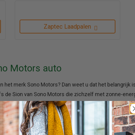
Zaptec Laadpalen
no Motors auto
an het merk Sono Motors? Dan weet u dat het belangrijk i
lfs de Sion van Sono Motors die zichzelf met zonne-energ
n we in Nederland niet zoveel zonuren, daarom is het z
Laadpaalshop.
iteit