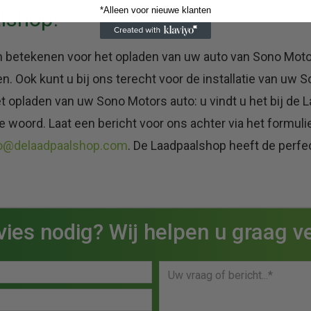
*Alleen voor nieuwe klanten
lshop!
 betekenen voor het opladen van uw auto van Sono Moto
 Ook kunt u bij ons terecht voor de installatie van uw 
t opladen van uw Sono Motors auto: u vindt u het bij de
 woord. Laat een bericht voor ons achter via het formulier
fo@delaadpaalshop.com
. De Laadpaalshop heeft de perfe
ies nodig? Wij helpen u graag ve