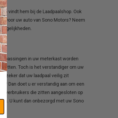
t, u vindt hem bij de Laadpaalshop. Ook
kt is voor uw auto van Sono Motors? Neem
 mogelijkheden.
 aanpassingen in uw meterkast worden
kketten. Toch is het verstandiger om uw
u zeker dat uw laadpaal veilig zit
er? Dan doet u er verstandig aan om een
otverbruikers die zitten aangesloten op
staan. U kunt dan onbezorgd met uw Sono