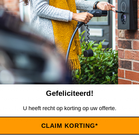
 van de hoogste kwaliteit. Wat voor laadpaal u ook zoek
Sono Motors! Twijfelt u welke laadpaal het meest geschi
de Laadpaalshop en laat u vrijblijvend adviseren over de
e Laadpaalshop
troom tijdens het opladen. Daarom moeten er een aantal
. Onze laadpalen worden geleverd met handige montagepa
 de professionele monteurs van de Laadpaalshop. Zo weet 
Gefeliciteerd!
uto geen schade zullen oplopen. Heeft u een slimme met
U heeft recht op korting op uw offerte.
n te schaffen. Dit systeem houdt rekening met andere gro
e verbinding waarmee u niet voor verrassingen komt te 
CLAIM KORTING*