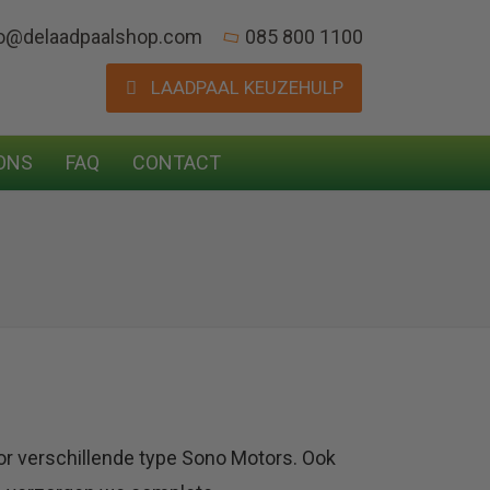
fo@delaadpaalshop.com
085 800 1100
LAADPAAL KEUZEHULP
ONS
FAQ
CONTACT
or verschillende type Sono Motors. Ook